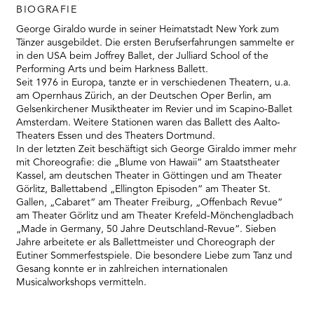
BIOGRAFIE
George Giraldo wurde in seiner Heimatstadt New York zum
Tänzer ausgebildet. Die ersten Berufserfahrungen sammelte er
in den USA beim Joffrey Ballet, der Julliard School of the
Performing Arts und beim Harkness Ballett.
Seit 1976 in Europa, tanzte er in verschiedenen Theatern, u.a.
am Opernhaus Zürich, an der Deutschen Oper Berlin, am
Gelsenkirchener Musiktheater im Revier und im Scapino-Ballet
Amsterdam. Weitere Stationen waren das Ballett des Aalto-
Theaters Essen und des Theaters Dortmund.
In der letzten Zeit beschäftigt sich George Giraldo immer mehr
mit Choreografie: die „Blume von Hawaii“ am Staatstheater
Kassel, am deutschen Theater in Göttingen und am Theater
Görlitz, Ballettabend „Ellington Episoden“ am Theater St.
Gallen, „Cabaret“ am Theater Freiburg, „Offenbach Revue“
am Theater Görlitz und am Theater Krefeld-Mönchengladbach
„Made in Germany, 50 Jahre Deutschland-Revue“. Sieben
Jahre arbeitete er als Ballettmeister und Choreograph der
Eutiner Sommerfestspiele. Die besondere Liebe zum Tanz und
Gesang konnte er in zahlreichen internationalen
Musicalworkshops vermitteln.