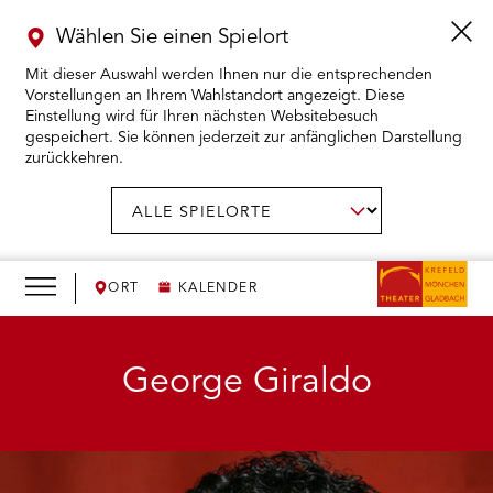
Wählen Sie einen Spielort
Mit dieser Auswahl werden Ihnen nur die entsprechenden
Vorstellungen an Ihrem Wahlstandort angezeigt. Diese
Einstellung wird für Ihren nächsten Websitebesuch
gespeichert. Sie können jederzeit zur anfänglichen Darstellung
zurückkehren.
Menü
öffnen
AUSWAHL BESTÄTIGEN
Spielort
wählen:
RMENÜ KARTENKAUF ÖFFNEN
RMENÜ SPIELPLAN ÖFFNEN
ORT
KALENDER
RMENÜ WIR ÖFFNEN
George Giraldo
RMENÜ DAS THEATER ÖFFNEN
RMENÜ THEATERPÄDAGOGIK ÖFFNEN