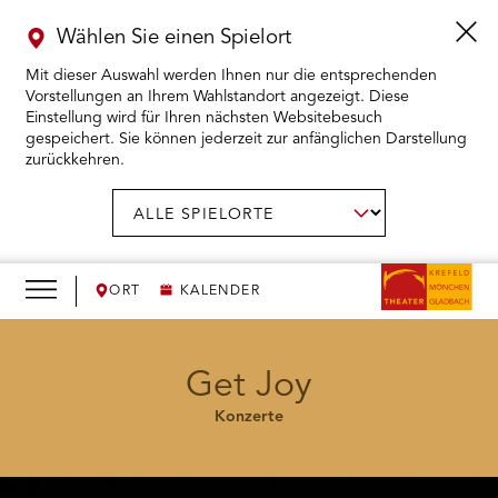
Wählen Sie einen Spielort
Mit dieser Auswahl werden Ihnen nur die entsprechenden
Vorstellungen an Ihrem Wahlstandort angezeigt. Diese
Einstellung wird für Ihren nächsten Websitebesuch
gespeichert. Sie können jederzeit zur anfänglichen Darstellung
zurückkehren.
Menü
öffnen
AUSWAHL BESTÄTIGEN
Spielort
wählen:
RMENÜ KARTENKAUF ÖFFNEN
RMENÜ SPIELPLAN ÖFFNEN
ORT
KALENDER
RMENÜ WIR ÖFFNEN
Get Joy
Konzerte
RMENÜ DAS THEATER ÖFFNEN
RMENÜ THEATERPÄDAGOGIK ÖFFNEN