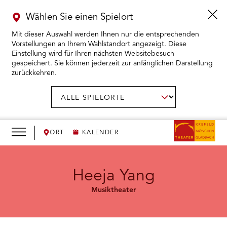
Wählen Sie einen Spielort
Mit dieser Auswahl werden Ihnen nur die entsprechenden
Vorstellungen an Ihrem Wahlstandort angezeigt. Diese
Einstellung wird für Ihren nächsten Websitebesuch
gespeichert. Sie können jederzeit zur anfänglichen Darstellung
zurückkehren.
Menü
öffnen
AUSWAHL BESTÄTIGEN
Spielort
wählen:
RMENÜ KARTENKAUF ÖFFNEN
RMENÜ SPIELPLAN ÖFFNEN
ORT
KALENDER
RMENÜ WIR ÖFFNEN
Heeja Yang
Musiktheater
RMENÜ DAS THEATER ÖFFNEN
RMENÜ THEATERPÄDAGOGIK ÖFFNEN