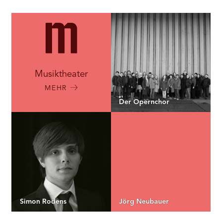
RMENÜ BESUCH ÖFFNEN
Musiktheater
MEHR
Der Opernchor
Simon Rodens
Jörg Neubauer