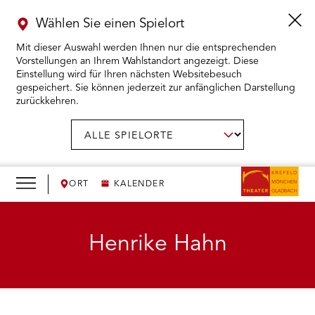
Wählen Sie einen Spielort
Mit dieser Auswahl werden Ihnen nur die entsprechenden
Vorstellungen an Ihrem Wahlstandort angezeigt. Diese
Einstellung wird für Ihren nächsten Websitebesuch
gespeichert. Sie können jederzeit zur anfänglichen Darstellung
zurückkehren.
Menü
öffnen
AUSWAHL BESTÄTIGEN
Spielort
wählen:
RMENÜ KARTENKAUF ÖFFNEN
RMENÜ SPIELPLAN ÖFFNEN
ORT
KALENDER
RMENÜ WIR ÖFFNEN
Henrike Hahn
RMENÜ DAS THEATER ÖFFNEN
RMENÜ THEATERPÄDAGOGIK ÖFFNEN