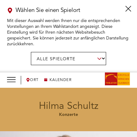
Wählen Sie einen Spielort
Mit dieser Auswahl werden Ihnen nur die entsprechenden
Vorstellungen an Ihrem Wahlstandort angezeigt. Diese
Einstellung wird für Ihren nächsten Websitebesuch
gespeichert. Sie können jederzeit zur anfänglichen Darstellung
zurückkehren.
Menü
öffnen
AUSWAHL BESTÄTIGEN
Spielort
wählen:
RMENÜ KARTENKAUF ÖFFNEN
RMENÜ SPIELPLAN ÖFFNEN
ORT
KALENDER
RMENÜ WIR ÖFFNEN
Hilma Schultz
Konzerte
RMENÜ DAS THEATER ÖFFNEN
RMENÜ THEATERPÄDAGOGIK ÖFFNEN