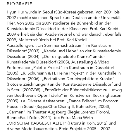
RMENÜ BESUCH ÖFFNEN
BIOGRAFIE
Hyun Hur wurde in Seoul (Süd-Korea) geboren. Von 2001 bis
2002 machte sie einen Sprachkurs Deutsch an der Universität
Trier. Von 2002 bis 2009 studierte sie Bühnenbild an der
Kunstakademie Düsseldorf in der Klasse von Prof. Karl Kneidl.
2009 erhielt sie den Akademiebrief und war danach, ebenfalls
2009, Meisterschülerin bei Prof. Karl Kneidl.
Ausstellungen: „Ein Sommernachtstraum“ im Kunstraum
Düsseldorf (2003), „Kabale und Liebe“ an der Kunstakademie
Düsseldorf (2004), „Der eingebildete Kranke“ an der
Kunstakademie Düsseldorf (2005), Ausstellung & Video
Performance „Palette Projekt“ im Kunstraum in Düsseldorf
(2005), „R. Schumann & H. Heine Projekt“ in der Kunsthalle in
Düsseldorf (2006), „Portrait von Der eingebildete Kranke“
(Fotos & Zeichnungen) an der Kunstakademie Düsseldorf und
in Seoul (2007/08), „Entwürfe der Bühnenbildklasse zu Ludwig
van Beethovens Oper Fidelio“ im Kunstverein Recklinghausen
(2009) u.a. Diverse Assistenzen: „Dance Edison“ im Popcorn
House in Seoul (Regie:Choi Chang-Il, Bühne:Kim, 2003),
„Carmen“ im Theater Augsburg (Regie:Lorenzo Fioroni,
Bühne:Paul Zoller, 2011), bei Petra Maria Wirth
„ORTSCHAFT:ABGESCHALTET“ (Futur3 in Köln, 2012) und
diverse Modellbauarbeiten. Freie Projekte: 2005 – 2007