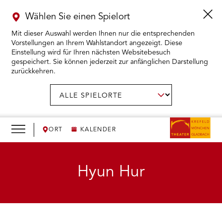
Wählen Sie einen Spielort
Mit dieser Auswahl werden Ihnen nur die entsprechenden
Vorstellungen an Ihrem Wahlstandort angezeigt. Diese
Einstellung wird für Ihren nächsten Websitebesuch
gespeichert. Sie können jederzeit zur anfänglichen Darstellung
zurückkehren.
Menü
öffnen
AUSWAHL BESTÄTIGEN
Spielort
wählen:
RMENÜ KARTENKAUF ÖFFNEN
RMENÜ SPIELPLAN ÖFFNEN
ORT
KALENDER
RMENÜ WIR ÖFFNEN
Hyun Hur
RMENÜ DAS THEATER ÖFFNEN
RMENÜ THEATERPÄDAGOGIK ÖFFNEN