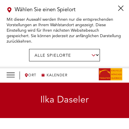
Wählen Sie einen Spielort
Mit dieser Auswahl werden Ihnen nur die entsprechenden
Vorstellungen an Ihrem Wahlstandort angezeigt. Diese
Einstellung wird für Ihren nächsten Websitebesuch
gespeichert. Sie können jederzeit zur anfänglichen Darstellung
zurückkehren.
Menü
öffnen
AUSWAHL BESTÄTIGEN
Spielort
wählen:
RMENÜ KARTENKAUF ÖFFNEN
RMENÜ SPIELPLAN ÖFFNEN
ORT
KALENDER
RMENÜ WIR ÖFFNEN
Ilka Daseler
RMENÜ DAS THEATER ÖFFNEN
RMENÜ THEATERPÄDAGOGIK ÖFFNEN