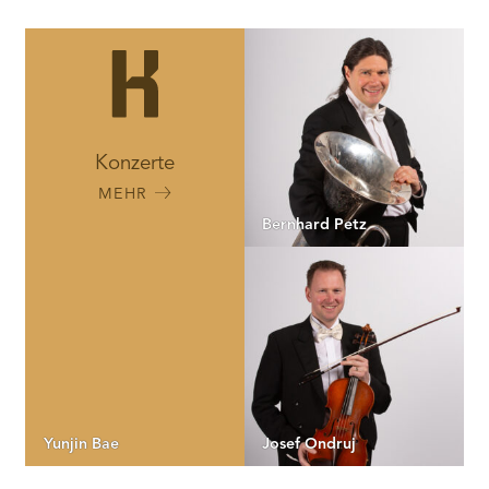
Konzerte
MEHR
Bernhard Petz
Yunjin Bae
Josef Ondruj