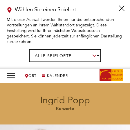
Wählen Sie einen Spielort
Mit dieser Auswahl werden Ihnen nur die entsprechenden
Vorstellungen an Ihrem Wahlstandort angezeigt. Diese
Einstellung wird für Ihren nächsten Websitebesuch
gespeichert. Sie können jederzeit zur anfänglichen Darstellung
zurückkehren.
Menü
öffnen
AUSWAHL BESTÄTIGEN
Spielort
wählen:
RMENÜ KARTENKAUF ÖFFNEN
RMENÜ SPIELPLAN ÖFFNEN
ORT
KALENDER
RMENÜ WIR ÖFFNEN
Ingrid Popp
Konzerte
RMENÜ DAS THEATER ÖFFNEN
RMENÜ THEATERPÄDAGOGIK ÖFFNEN