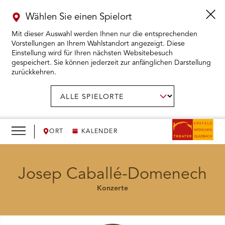
Wählen Sie einen Spielort
Mit dieser Auswahl werden Ihnen nur die entsprechenden
Vorstellungen an Ihrem Wahlstandort angezeigt. Diese
Einstellung wird für Ihren nächsten Websitebesuch
gespeichert. Sie können jederzeit zur anfänglichen Darstellung
zurückkehren.
Menü
öffnen
AUSWAHL BESTÄTIGEN
Spielort
wählen:
RMENÜ KARTENKAUF ÖFFNEN
RMENÜ SPIELPLAN ÖFFNEN
ORT
KALENDER
RMENÜ WIR ÖFFNEN
Josep Caballé-Domenech
Konzerte
RMENÜ DAS THEATER ÖFFNEN
RMENÜ THEATERPÄDAGOGIK ÖFFNEN