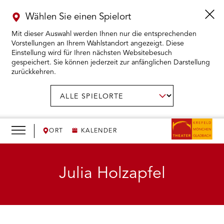
Wählen Sie einen Spielort
Mit dieser Auswahl werden Ihnen nur die entsprechenden
Vorstellungen an Ihrem Wahlstandort angezeigt. Diese
Einstellung wird für Ihren nächsten Websitebesuch
gespeichert. Sie können jederzeit zur anfänglichen Darstellung
zurückkehren.
Menü
öffnen
AUSWAHL BESTÄTIGEN
Spielort
wählen:
RMENÜ KARTENKAUF ÖFFNEN
RMENÜ SPIELPLAN ÖFFNEN
ORT
KALENDER
RMENÜ WIR ÖFFNEN
Julia Holzapfel
RMENÜ DAS THEATER ÖFFNEN
RMENÜ THEATERPÄDAGOGIK ÖFFNEN