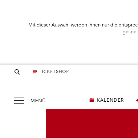
Mit dieser Auswahl werden Ihnen nur die entsprec
gespei
Seite
TICKETSHOP
durchsuchen
Menü
KALENDER
MENÜ
öffnen
NÜ KARTENKAUF ÖFFNEN