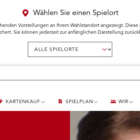
Wählen Sie einen Spielort
henden Vorstellungen an Ihrem Wahlstandort angezeigt. Diese 
chert. Sie können jederzeit zur anfänglichen Darstellung zurück
Spielort
AUSWAHL BESTÄTIGEN
wählen:
KARTENKAUF
SPIELPLAN
WIR
UNTERMENÜ
UNTERMENÜ
UNT
KARTENKAUF
SPIELPLAN
WIR
ÖFFNEN
ÖFFNEN
ÖFF