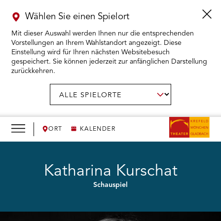
Wählen Sie einen Spielort
Mit dieser Auswahl werden Ihnen nur die entsprechenden
Vorstellungen an Ihrem Wahlstandort angezeigt. Diese
Einstellung wird für Ihren nächsten Websitebesuch
gespeichert. Sie können jederzeit zur anfänglichen Darstellung
zurückkehren.
Menü
öffnen
AUSWAHL BESTÄTIGEN
Spielort
wählen:
RMENÜ KARTENKAUF ÖFFNEN
RMENÜ SPIELPLAN ÖFFNEN
ORT
KALENDER
RMENÜ WIR ÖFFNEN
Katharina Kurschat
Schauspiel
RMENÜ DAS THEATER ÖFFNEN
RMENÜ THEATERPÄDAGOGIK ÖFFNEN