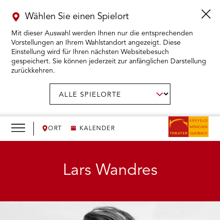
Wählen Sie einen Spielort
Mit dieser Auswahl werden Ihnen nur die entsprechenden
Vorstellungen an Ihrem Wahlstandort angezeigt. Diese
Einstellung wird für Ihren nächsten Websitebesuch
gespeichert. Sie können jederzeit zur anfänglichen Darstellung
zurückkehren.
Menü
öffnen
AUSWAHL BESTÄTIGEN
Spielort
wählen:
RMENÜ KARTENKAUF ÖFFNEN
RMENÜ SPIELPLAN ÖFFNEN
ORT
KALENDER
RMENÜ WIR ÖFFNEN
Lars Wandres
RMENÜ DAS THEATER ÖFFNEN
RMENÜ THEATERPÄDAGOGIK ÖFFNEN