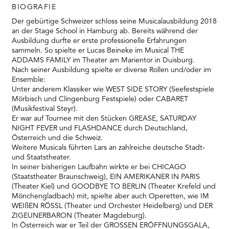
BIOGRAFIE
Der gebürtige Schweizer schloss seine Musicalausbildung 2018
an der Stage School in Hamburg ab. Bereits während der
Ausbildung durfte er erste professionelle Erfahrungen
sammeln. So spielte er Lucas Beineke im Musical THE
ADDAMS FAMILY im Theater am Marientor in Duisburg.
Nach seiner Ausbildung spielte er diverse Rollen und/oder im
Ensemble:
Unter anderem Klassiker wie WEST SIDE STORY (Seefestspiele
Mörbisch und Clingenburg Festspiele) oder CABARET
(Musikfestival Steyr).
Er war auf Tournee mit den Stücken GREASE, SATURDAY
NIGHT FEVER und FLASHDANCE durch Deutschland,
Österreich und die Schweiz.
Weitere Musicals führten Lars an zahlreiche deutsche Stadt-
und Staatstheater.
In seiner bisherigen Laufbahn wirkte er bei CHICAGO
(Staatstheater Braunschweig), EIN AMERIKANER IN PARIS
(Theater Kiel) und GOODBYE TO BERLIN (Theater Krefeld und
Mönchengladbach) mit, spielte aber auch Operetten, wie IM
WEIßEN RÖSSL (Theater und Orchester Heidelberg) und DER
ZIGEUNERBARON (Theater Magdeburg).
In Österreich war er Teil der GROSSEN ERÖFFNUNGSGALA,