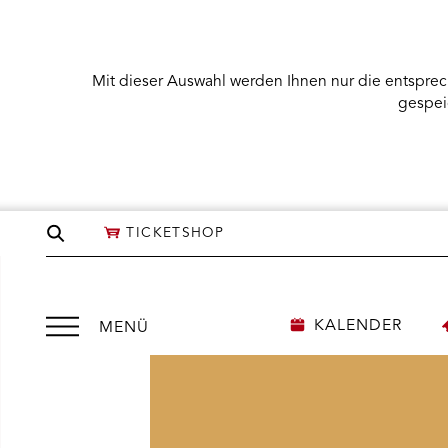
Mit dieser Auswahl werden Ihnen nur die entsprec
gespei
Seite
TICKETSHOP
durchsuchen
Menü
KALENDER
MENÜ
öffnen
NÜ KARTENKAUF ÖFFNEN