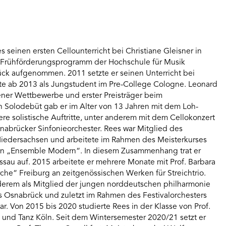
es seinen ersten Cellounterricht bei Christiane Gleisner in
 Frühförderungsprogramm der Hochschule für Musik
ück aufgenommen. 2011 setzte er seinen Unterricht bei
erte ab 2013 als Jungstudent im Pre-College Cologne. Leonard
dener Wettbewerbe und erster Preisträger beim
Solodebüt gab er im Alter von 13 Jahren mit dem Loh-
re solistische Auftritte, unter anderem mit dem Cellokonzert
abrücker Sinfonieorchester. Rees war Mitglied des
iedersachsen und arbeitete im Rahmen des Meisterkurses
en „Ensemble Modern“. In diesem Zusammenhang trat er
essau auf. 2015 arbeitete er mehrere Monate mit Prof. Barbara
e“ Freiburg an zeitgenössischen Werken für Streichtrio.
derem als Mitglied der jungen norddeutschen philharmonie
rs Osnabrück und zuletzt im Rahmen des Festivalorchesters
r. Von 2015 bis 2020 studierte Rees in der Klasse von Prof.
k und Tanz Köln. Seit dem Wintersemester 2020/21 setzt er