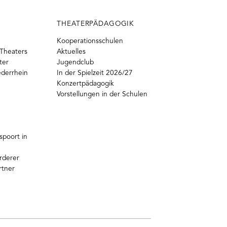
THEATERPÄDAGOGIK
Kooperationsschulen
Theaters
Aktuelles
ter
Jugendclub
ederrhein
In der Spielzeit 2026/27
Konzertpädagogik
Vorstellungen in der Schulen
poort in
rderer
rtner