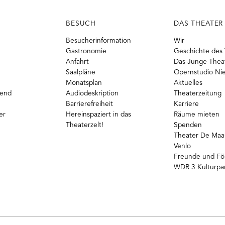
BESUCH
DAS THEATER
Besucherinformation
Wir
Gastronomie
Geschichte des 
Anfahrt
Das Junge Thea
Saalpläne
Opernstudio Ni
Monatsplan
Aktuelles
gend
Audiodeskription
Theaterzeitung
Barrierefreiheit
Karriere
er
Hereinspaziert in das
Räume mieten
Theaterzelt!
Spenden
Theater De Maas
Venlo
Freunde und Fö
WDR 3 Kulturpa