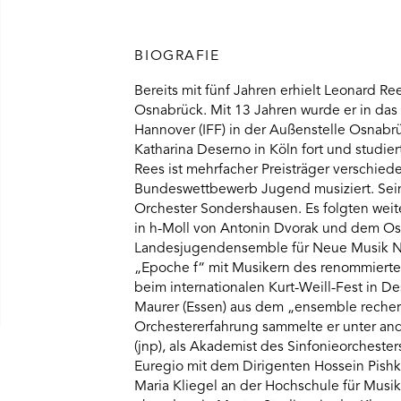
BIOGRAFIE
Bereits mit fünf Jahren erhielt Leonard Re
Osnabrück. Mit 13 Jahren wurde er in das
Hannover (IFF) in der Außenstelle Osnabr
Katharina Deserno in Köln fort und studi
Rees ist mehrfacher Preisträger verschie
Bundeswettbewerb Jugend musiziert. Sein 
Orchester Sondershausen. Es folgten weite
in h-Moll von Antonin Dvorak und dem Osn
Landesjugendensemble für Neue Musik N
„Epoche f“ mit Musikern des renommiert
beim internationalen Kurt-Weill-Fest in D
Maurer (Essen) aus dem „ensemble recherch
Orchestererfahrung sammelte er unter an
(jnp), als Akademist des Sinfonieorcheste
Euregio mit dem Dirigenten Hossein Pishka
Maria Kliegel an der Hochschule für Musi