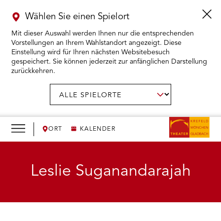
Wählen Sie einen Spielort
Mit dieser Auswahl werden Ihnen nur die entsprechenden
Vorstellungen an Ihrem Wahlstandort angezeigt. Diese
Einstellung wird für Ihren nächsten Websitebesuch
gespeichert. Sie können jederzeit zur anfänglichen Darstellung
zurückkehren.
Menü
öffnen
AUSWAHL BESTÄTIGEN
Spielort
wählen:
RMENÜ KARTENKAUF ÖFFNEN
RMENÜ SPIELPLAN ÖFFNEN
ORT
KALENDER
RMENÜ WIR ÖFFNEN
Leslie Suganandarajah
RMENÜ DAS THEATER ÖFFNEN
RMENÜ THEATERPÄDAGOGIK ÖFFNEN