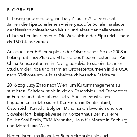
BIOGRAFIE
In Peking geboren, begann Lucy Zhao im Alter von acht
Jahren die Pipa zu erlernen – eine gezupfte Schalenhalslaute
der klassisch chinesischen Musik und eines der beliebtesten
chinesischen Instrumente. Die Geschichte der Pipa reicht mehr
als 1500 Jahre zurück.
Anlässlich der Eröffnungsfeier der Olympischen Spiele 2008 in
Peking trat Lucy Zhao als Mitglied des Pipaorchesters auf. Am
China Konservatorium in Peking absolvierte sie ein Bachelor-
Studium der Pipa und nahm an Orchestertourneen in die USA,
nach Südkorea sowie in zahlreiche chinesische Städte teil.
2016 zog Lucy Zhao nach Wien, um Kulturmanagement zu
studieren. Seitdem ist sie in vielen Ensembles und Orchestern
in Europa und international aktiv. Auch ihr solistisches
Engagement setzte sie mit Konzerten in Deutschland,
Österreich, Kanada, Belgien, Dänemark, Slowenien und der
Slowakei fort, beispielsweise im Konzerthaus Berlin, Pierre
Boulez Saal Berlin, ZKM Karlsruhe, Haus für Mozart in Salzburg
und Mozarthaus Wien.
Neben ihrem traditionellen Repertoire spielt sie auch