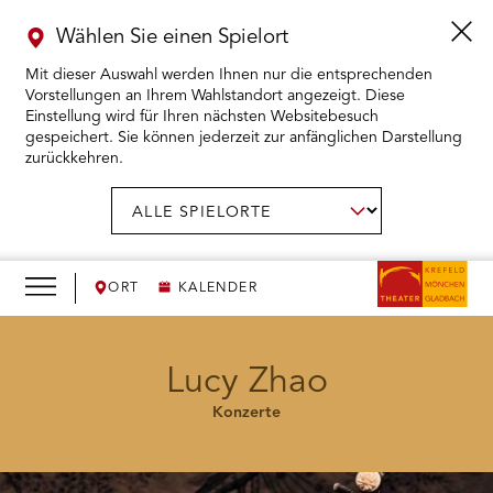
Wählen Sie einen Spielort
Mit dieser Auswahl werden Ihnen nur die entsprechenden
Vorstellungen an Ihrem Wahlstandort angezeigt. Diese
Einstellung wird für Ihren nächsten Websitebesuch
gespeichert. Sie können jederzeit zur anfänglichen Darstellung
zurückkehren.
Menü
öffnen
AUSWAHL BESTÄTIGEN
Spielort
wählen:
RMENÜ KARTENKAUF ÖFFNEN
RMENÜ SPIELPLAN ÖFFNEN
ORT
KALENDER
RMENÜ WIR ÖFFNEN
Lucy Zhao
Konzerte
RMENÜ DAS THEATER ÖFFNEN
RMENÜ THEATERPÄDAGOGIK ÖFFNEN