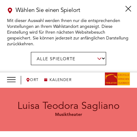
Wählen Sie einen Spielort
Mit dieser Auswahl werden Ihnen nur die entsprechenden
Vorstellungen an Ihrem Wahlstandort angezeigt. Diese
Einstellung wird für Ihren nächsten Websitebesuch
gespeichert. Sie können jederzeit zur anfänglichen Darstellung
zurückkehren.
Menü
öffnen
AUSWAHL BESTÄTIGEN
Spielort
wählen:
RMENÜ KARTENKAUF ÖFFNEN
RMENÜ SPIELPLAN ÖFFNEN
ORT
KALENDER
RMENÜ WIR ÖFFNEN
Luisa Teodora Sagliano
Musiktheater
RMENÜ DAS THEATER ÖFFNEN
RMENÜ THEATERPÄDAGOGIK ÖFFNEN