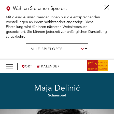
Wählen Sie einen Spielort
Mit dieser Auswahl werden Ihnen nur die entsprechenden
Vorstellungen an Ihrem Wahlstandort angezeigt. Diese
Einstellung wird für Ihren nächsten Websitebesuch
gespeichert. Sie können jederzeit zur anfänglichen Darstellung
zurückkehren.
Menü
öffnen
AUSWAHL BESTÄTIGEN
Spielort
wählen:
RMENÜ KARTENKAUF ÖFFNEN
RMENÜ SPIELPLAN ÖFFNEN
ORT
KALENDER
RMENÜ WIR ÖFFNEN
Maja Delinić
Schauspiel
RMENÜ DAS THEATER ÖFFNEN
RMENÜ THEATERPÄDAGOGIK ÖFFNEN