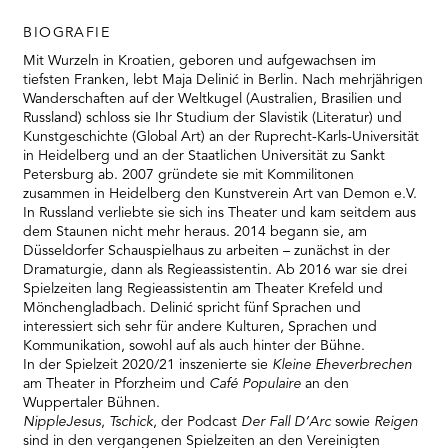
BIOGRAFIE
Mit Wurzeln in Kroatien, geboren und aufgewachsen im
tiefsten Franken, lebt Maja Delinić in Berlin. Nach mehrjährigen
Wanderschaften auf der Weltkugel (Australien, Brasilien und
Russland) schloss sie Ihr Studium der Slavistik (Literatur) und
Kunstgeschichte (Global Art) an der Ruprecht-Karls-Universität
in Heidelberg und an der Staatlichen Universität zu Sankt
Petersburg ab. 2007 gründete sie mit Kommilitonen
zusammen in Heidelberg den Kunstverein Art van Demon e.V.
In Russland verliebte sie sich ins Theater und kam seitdem aus
dem Staunen nicht mehr heraus. 2014 begann sie, am
Düsseldorfer Schauspielhaus zu arbeiten – zunächst in der
Dramaturgie, dann als Regieassistentin. Ab 2016 war sie drei
Spielzeiten lang Regieassistentin am Theater Krefeld und
Mönchengladbach. Delinić spricht fünf Sprachen und
interessiert sich sehr für andere Kulturen, Sprachen und
Kommunikation, sowohl auf als auch hinter der Bühne.
In der Spielzeit 2020/21 inszenierte sie
Kleine Eheverbrechen
am Theater in Pforzheim und
Café Populaire
an den
Wuppertaler Bühnen.
NippleJesus
,
Tschick
, der Podcast
Der Fall D’Arc
sowie
Reigen
sind in den vergangenen Spielzeiten an den Vereinigten