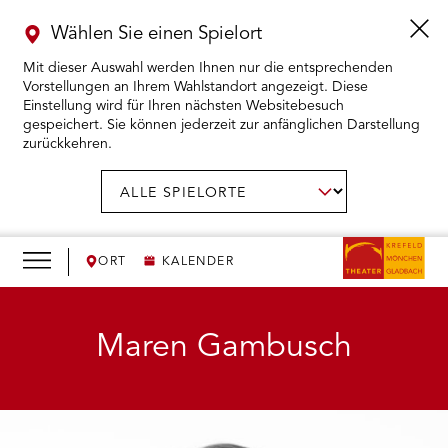
Wählen Sie einen Spielort
Mit dieser Auswahl werden Ihnen nur die entsprechenden
Vorstellungen an Ihrem Wahlstandort angezeigt. Diese
Einstellung wird für Ihren nächsten Websitebesuch
gespeichert. Sie können jederzeit zur anfänglichen Darstellung
zurückkehren.
Menü
öffnen
AUSWAHL BESTÄTIGEN
Spielort
wählen:
RMENÜ KARTENKAUF ÖFFNEN
RMENÜ SPIELPLAN ÖFFNEN
ORT
KALENDER
RMENÜ WIR ÖFFNEN
Maren Gambusch
RMENÜ DAS THEATER ÖFFNEN
RMENÜ THEATERPÄDAGOGIK ÖFFNEN