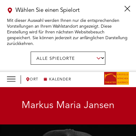
Wählen Sie einen Spielort
Mit dieser Auswahl werden Ihnen nur die entsprechenden
Vorstellungen an Ihrem Wahlstandort angezeigt. Diese
Einstellung wird für Ihren nächsten Websitebesuch
gespeichert. Sie können jederzeit zur anfänglichen Darstellung
zurückkehren.
Menü
öffnen
AUSWAHL BESTÄTIGEN
Spielort
wählen:
RMENÜ KARTENKAUF ÖFFNEN
RMENÜ SPIELPLAN ÖFFNEN
ORT
KALENDER
RMENÜ WIR ÖFFNEN
Markus Maria Jansen
RMENÜ DAS THEATER ÖFFNEN
RMENÜ THEATERPÄDAGOGIK ÖFFNEN