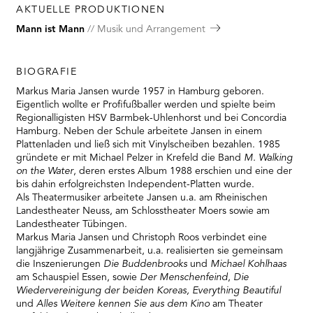
AKTUELLE PRODUKTIONEN
Mann ist Mann
Musik und Arrangement
BIOGRAFIE
Markus Maria Jansen wurde 1957 in Hamburg geboren.
Eigentlich wollte er Profifußballer werden und spielte beim
Regionalligisten HSV Barmbek-Uhlenhorst und bei Concordia
Hamburg. Neben der Schule arbeitete Jansen in einem
Plattenladen und ließ sich mit Vinylscheiben bezahlen. 1985
gründete er mit Michael Pelzer in Krefeld die Band
M. Walking
on the Water
, deren erstes Album 1988 erschien und eine der
bis dahin erfolgreichsten Independent-Platten wurde.
Als Theatermusiker arbeitete Jansen u.a. am Rheinischen
Landestheater Neuss, am Schlosstheater Moers sowie am
Landestheater Tübingen.
Markus Maria Jansen und Christoph Roos verbindet eine
langjährige Zusammenarbeit, u.a. realisierten sie gemeinsam
die Inszenierungen
Die Buddenbrooks
und
Michael Kohlhaas
am Schauspiel Essen, sowie
Der Menschenfeind
,
Die
Wiedervereinigung der beiden Koreas, Everything Beautiful
und
Alles Weitere kennen Sie aus dem Kino
am Theater