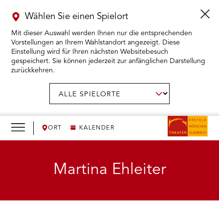
Wählen Sie einen Spielort
Mit dieser Auswahl werden Ihnen nur die entsprechenden
Vorstellungen an Ihrem Wahlstandort angezeigt. Diese
Einstellung wird für Ihren nächsten Websitebesuch
gespeichert. Sie können jederzeit zur anfänglichen Darstellung
zurückkehren.
Menü
öffnen
AUSWAHL BESTÄTIGEN
Spielort
wählen:
RMENÜ KARTENKAUF ÖFFNEN
RMENÜ SPIELPLAN ÖFFNEN
ORT
KALENDER
RMENÜ WIR ÖFFNEN
Martina Ehleiter
RMENÜ DAS THEATER ÖFFNEN
RMENÜ THEATERPÄDAGOGIK ÖFFNEN