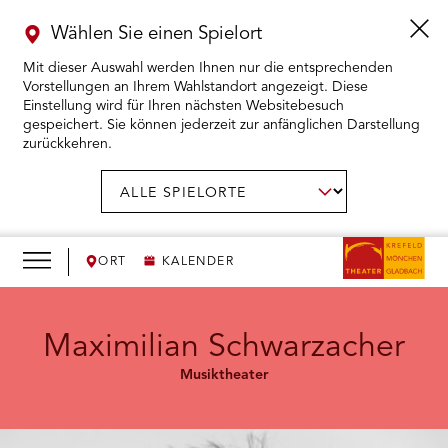
Wählen Sie einen Spielort
Mit dieser Auswahl werden Ihnen nur die entsprechenden
Vorstellungen an Ihrem Wahlstandort angezeigt. Diese
Einstellung wird für Ihren nächsten Websitebesuch
gespeichert. Sie können jederzeit zur anfänglichen Darstellung
zurückkehren.
Menü
öffnen
AUSWAHL BESTÄTIGEN
Spielort
wählen:
RMENÜ KARTENKAUF ÖFFNEN
RMENÜ SPIELPLAN ÖFFNEN
ORT
KALENDER
RMENÜ WIR ÖFFNEN
Maximilian Schwarzacher
Musiktheater
RMENÜ DAS THEATER ÖFFNEN
RMENÜ THEATERPÄDAGOGIK ÖFFNEN