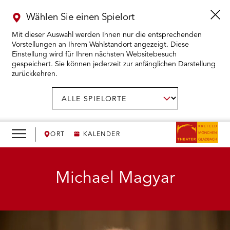
Wählen Sie einen Spielort
Mit dieser Auswahl werden Ihnen nur die entsprechenden
Vorstellungen an Ihrem Wahlstandort angezeigt. Diese
Einstellung wird für Ihren nächsten Websitebesuch
gespeichert. Sie können jederzeit zur anfänglichen Darstellung
zurückkehren.
Menü
öffnen
AUSWAHL BESTÄTIGEN
Spielort
wählen:
RMENÜ KARTENKAUF ÖFFNEN
RMENÜ SPIELPLAN ÖFFNEN
ORT
KALENDER
RMENÜ WIR ÖFFNEN
Michael Magyar
RMENÜ DAS THEATER ÖFFNEN
RMENÜ THEATERPÄDAGOGIK ÖFFNEN