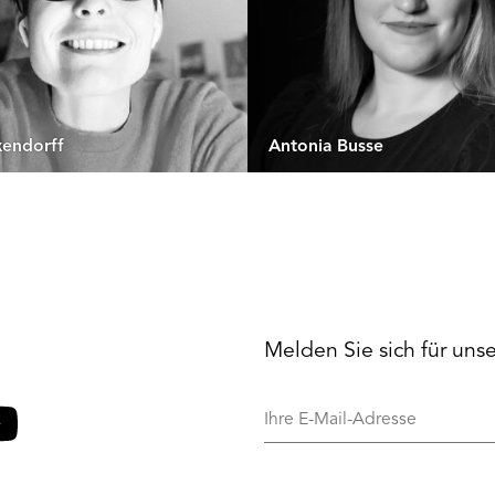
xendorff
Antonia Busse
Melden Sie sich für uns
Ihre
E-
Mail-
o
ouTube
Adresse