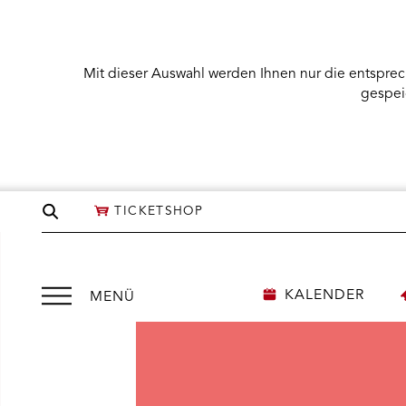
Mit dieser Auswahl werden Ihnen nur die entsprec
gespei
Seite
TICKETSHOP
durchsuchen
Menü
KALENDER
MENÜ
öffnen
NÜ KARTENKAUF ÖFFNEN