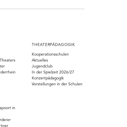
THEATERPÄDAGOGIK
Kooperationsschulen
Theaters
Aktuelles
ter
Jugendclub
ederrhein
In der Spielzeit 2026/27
Konzertpädagogik
Vorstellungen in der Schulen
poort in
rderer
rtner