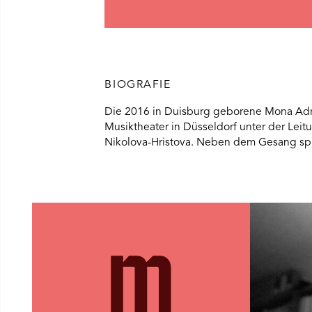
Ü SPIELPLAN ÖFFNEN
NÜ WIR ÖFFNEN
BIOGRAFIE
Die 2016 in Duisburg geborene Mona Adri
Musiktheater in Düsseldorf unter der Lei
NÜ DAS THEATER ÖFFNEN
Nikolova-Hristova. Neben dem Gesang spi
NÜ THEATERPÄDAGOGIK ÖFFNEN
NÜ BESUCH ÖFFNEN