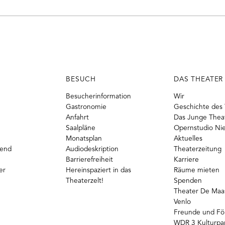
BESUCH
DAS THEATER
Besucherinformation
Wir
Gastronomie
Geschichte des 
Anfahrt
Das Junge Thea
Saalpläne
Opernstudio Ni
Monatsplan
Aktuelles
gend
Audiodeskription
Theaterzeitung
Barrierefreiheit
Karriere
er
Hereinspaziert in das
Räume mieten
Theaterzelt!
Spenden
Theater De Maas
Venlo
Freunde und Fö
WDR 3 Kulturpa