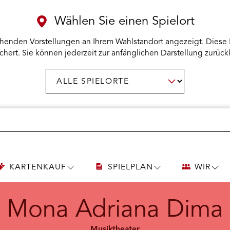
Wählen Sie einen Spielort
henden Vorstellungen an Ihrem Wahlstandort angezeigt. Diese 
chert. Sie können jederzeit zur anfänglichen Darstellung zurück
Spielort
AUSWAHL BESTÄTIGEN
wählen:
KARTENKAUF
SPIELPLAN
WIR
UNTERMENÜ
UNTERMENÜ
UNT
KARTENKAUF
SPIELPLAN
WIR
ÖFFNEN
ÖFFNEN
ÖFF
Mona Adriana Dima
Musiktheater