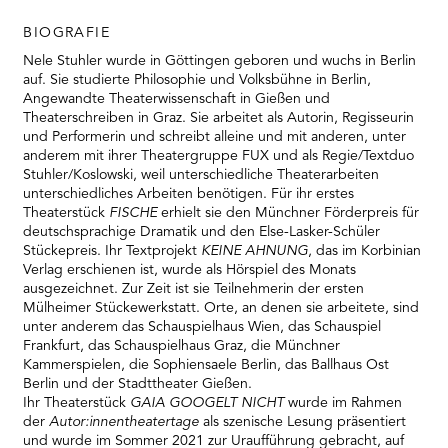
RMENÜ BESUCH ÖFFNEN
BIOGRAFIE
Nele Stuhler wurde in Göttingen geboren und wuchs in Berlin
auf. Sie studierte Philosophie und Volksbühne in Berlin,
Angewandte Theaterwissenschaft in Gießen und
Theaterschreiben in Graz. Sie arbeitet als Autorin, Regisseurin
und Performerin und schreibt alleine und mit anderen, unter
anderem mit ihrer Theatergruppe FUX und als Regie/Textduo
Stuhler/Koslowski, weil unterschiedliche Theaterarbeiten
unterschiedliches Arbeiten benötigen. Für ihr erstes
Theaterstück
FISCHE
erhielt sie den Münchner Förderpreis für
deutschsprachige Dramatik und den Else-Lasker-Schüler
Stückepreis. Ihr Textprojekt
KEINE AHNUNG
, das im Korbinian
Verlag erschienen ist, wurde als Hörspiel des Monats
ausgezeichnet. Zur Zeit ist sie Teilnehmerin der ersten
Mülheimer Stückewerkstatt. Orte, an denen sie arbeitete, sind
unter anderem das Schauspielhaus Wien, das Schauspiel
Frankfurt, das Schauspielhaus Graz, die Münchner
Kammerspielen, die Sophiensaele Berlin, das Ballhaus Ost
Berlin und der Stadttheater Gießen.
Ihr Theaterstück
GAIA GOOGELT NICHT
wurde im Rahmen
der
Autor:innentheatertage
als szenische Lesung präsentiert
und wurde im Sommer 2021 zur Uraufführung gebracht, auf