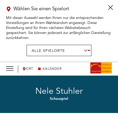
Wählen Sie einen Spielort
Mit dieser Auswahl werden Ihnen nur die entsprechenden
Vorstellungen an Ihrem Wahlstandort angezeigt. Diese
Einstellung wird für Ihren nächsten Websitebesuch
gespeichert. Sie können jederzeit zur anfänglichen Darstellung
zurückkehren.
Menü
öffnen
AUSWAHL BESTÄTIGEN
Spielort
wählen:
RMENÜ KARTENKAUF ÖFFNEN
RMENÜ SPIELPLAN ÖFFNEN
ORT
KALENDER
RMENÜ WIR ÖFFNEN
Nele Stuhler
Schauspiel
RMENÜ DAS THEATER ÖFFNEN
RMENÜ THEATERPÄDAGOGIK ÖFFNEN