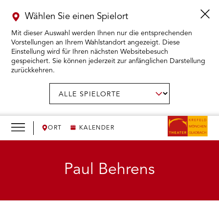
Wählen Sie einen Spielort
Mit dieser Auswahl werden Ihnen nur die entsprechenden
Vorstellungen an Ihrem Wahlstandort angezeigt. Diese
Einstellung wird für Ihren nächsten Websitebesuch
gespeichert. Sie können jederzeit zur anfänglichen Darstellung
zurückkehren.
Menü
öffnen
AUSWAHL BESTÄTIGEN
Spielort
wählen:
RMENÜ KARTENKAUF ÖFFNEN
RMENÜ SPIELPLAN ÖFFNEN
ORT
KALENDER
RMENÜ WIR ÖFFNEN
Paul Behrens
RMENÜ DAS THEATER ÖFFNEN
RMENÜ THEATERPÄDAGOGIK ÖFFNEN