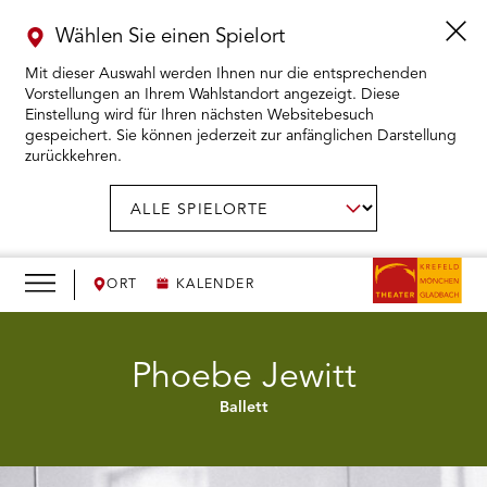
Wählen Sie einen Spielort
Mit dieser Auswahl werden Ihnen nur die entsprechenden
Vorstellungen an Ihrem Wahlstandort angezeigt. Diese
Einstellung wird für Ihren nächsten Websitebesuch
gespeichert. Sie können jederzeit zur anfänglichen Darstellung
zurückkehren.
Menü
öffnen
AUSWAHL BESTÄTIGEN
Spielort
wählen:
RMENÜ KARTENKAUF ÖFFNEN
RMENÜ SPIELPLAN ÖFFNEN
ORT
KALENDER
RMENÜ WIR ÖFFNEN
Phoebe Jewitt
Ballett
RMENÜ DAS THEATER ÖFFNEN
RMENÜ THEATERPÄDAGOGIK ÖFFNEN