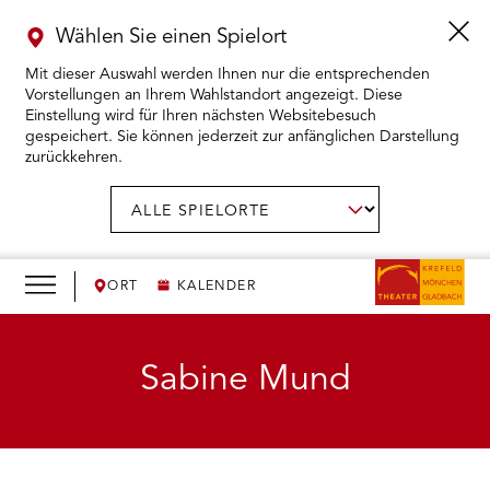
Wählen Sie einen Spielort
Mit dieser Auswahl werden Ihnen nur die entsprechenden
Vorstellungen an Ihrem Wahlstandort angezeigt. Diese
Einstellung wird für Ihren nächsten Websitebesuch
gespeichert. Sie können jederzeit zur anfänglichen Darstellung
zurückkehren.
Menü
öffnen
AUSWAHL BESTÄTIGEN
Spielort
wählen:
RMENÜ KARTENKAUF ÖFFNEN
RMENÜ SPIELPLAN ÖFFNEN
ORT
KALENDER
RMENÜ WIR ÖFFNEN
Sabine Mund
RMENÜ DAS THEATER ÖFFNEN
RMENÜ THEATERPÄDAGOGIK ÖFFNEN