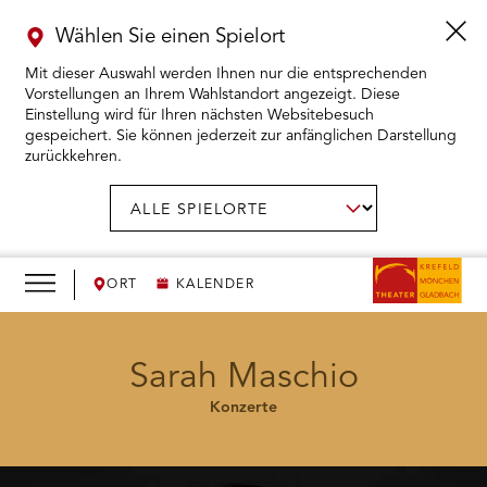
Wählen Sie einen Spielort
Mit dieser Auswahl werden Ihnen nur die entsprechenden
Vorstellungen an Ihrem Wahlstandort angezeigt. Diese
Einstellung wird für Ihren nächsten Websitebesuch
gespeichert. Sie können jederzeit zur anfänglichen Darstellung
zurückkehren.
Menü
öffnen
AUSWAHL BESTÄTIGEN
Spielort
wählen:
RMENÜ KARTENKAUF ÖFFNEN
RMENÜ SPIELPLAN ÖFFNEN
ORT
KALENDER
RMENÜ WIR ÖFFNEN
Sarah Maschio
Konzerte
RMENÜ DAS THEATER ÖFFNEN
RMENÜ THEATERPÄDAGOGIK ÖFFNEN