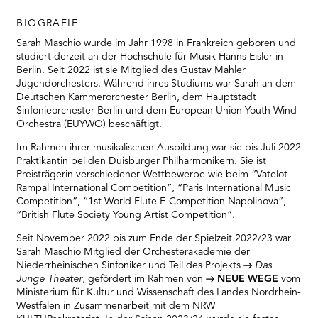
BIOGRAFIE
Sarah Maschio wurde im Jahr 1998 in Frankreich geboren und
studiert derzeit an der Hochschule für Musik Hanns Eisler in
Berlin. Seit 2022 ist sie Mitglied des Gustav Mahler
Jugendorchesters. Während ihres Studiums war Sarah an dem
Deutschen Kammerorchester Berlin, dem Hauptstadt
Sinfonieorchester Berlin und dem European Union Youth Wind
Orchestra (EUYWO) beschäftigt.
Im Rahmen ihrer musikalischen Ausbildung war sie bis Juli 2022
Praktikantin bei den Duisburger Philharmonikern. Sie ist
Preisträgerin verschiedener Wettbewerbe wie beim “Vatelot-
Rampal International Competition”, “Paris International Music
Competition”, “1st World Flute E-Competition Napolinova”,
“British Flute Society Young Artist Competition”.
Seit November 2022 bis zum Ende der Spielzeit 2022/23 war
Sarah Maschio Mitglied der Orchesterakademie der
Niederrheinischen Sinfoniker und Teil des Projekts
Das
Junge Theater
, gefördert im Rahmen von
NEUE WEGE
vom
Ministerium für Kultur und Wissenschaft des Landes Nordrhein-
Westfalen in Zusammenarbeit mit dem NRW