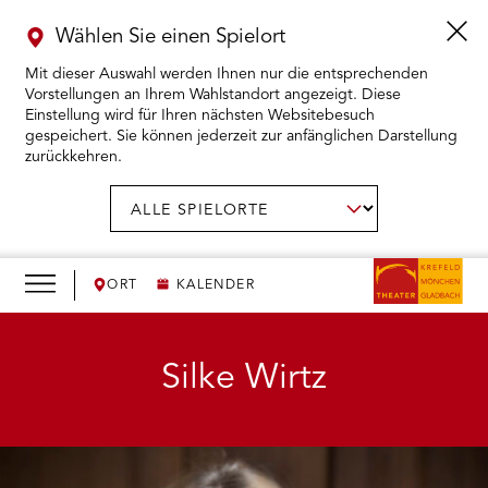
Wählen Sie einen Spielort
Mit dieser Auswahl werden Ihnen nur die entsprechenden
Vorstellungen an Ihrem Wahlstandort angezeigt. Diese
Einstellung wird für Ihren nächsten Websitebesuch
gespeichert. Sie können jederzeit zur anfänglichen Darstellung
zurückkehren.
Menü
öffnen
AUSWAHL BESTÄTIGEN
Spielort
wählen:
RMENÜ KARTENKAUF ÖFFNEN
RMENÜ SPIELPLAN ÖFFNEN
ORT
KALENDER
RMENÜ WIR ÖFFNEN
Silke Wirtz
RMENÜ DAS THEATER ÖFFNEN
RMENÜ THEATERPÄDAGOGIK ÖFFNEN