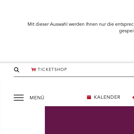
Mit dieser Auswahl werden Ihnen nur die entsprec
gespei
Seite
TICKETSHOP
durchsuchen
Menü
KALENDER
MENÜ
öffnen
NÜ KARTENKAUF ÖFFNEN