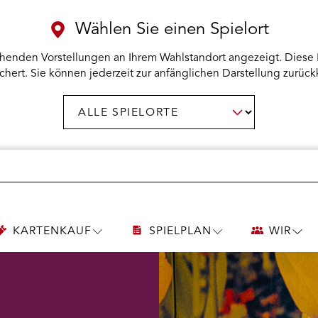
Wählen Sie einen Spielort
henden Vorstellungen an Ihrem Wahlstandort angezeigt. Diese 
chert. Sie können jederzeit zur anfänglichen Darstellung zurück
Spielort
AUSWAHL BESTÄTIGEN
wählen:
KARTENKAUF
SPIELPLAN
WIR
UNTERMENÜ
UNTERMENÜ
UNT
KARTENKAUF
SPIELPLAN
WIR
ÖFFNEN
ÖFFNEN
ÖFF