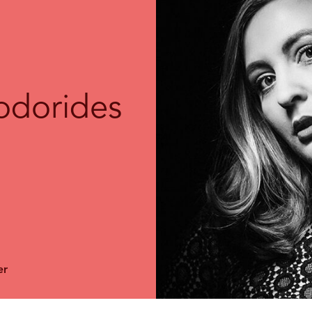
odorides
er