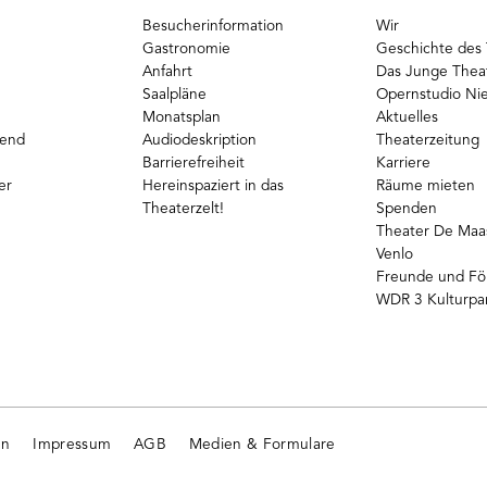
Besucherinformation
Wir
Gastronomie
Geschichte des 
Anfahrt
Das Junge Thea
Saalpläne
Opernstudio Ni
Monatsplan
Aktuelles
gend
Audiodeskription
Theaterzeitung
Barrierefreiheit
Karriere
er
Hereinspaziert in das
Räume mieten
Theaterzelt!
Spenden
Theater De Maas
Venlo
Freunde und Fö
WDR 3 Kulturpa
en
Impressum
AGB
Medien & Formulare