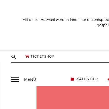
Mit dieser Auswahl werden Ihnen nur die entsprec
gespei
Seite
TICKETSHOP
durchsuchen
Menü
KALENDER
MENÜ
öffnen
NÜ KARTENKAUF ÖFFNEN