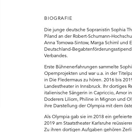
BIOGRAFIE
Die junge deutsche Sopranistin Sophia T
Piland an der Robert-Schumann-Hochschul
Anna Tomowa-Sintow, Marga Schiml und Edi
Deutschland-Begabtenförderungsstipendiu
Verbandes.
Erste Bühnenerfahrungen sammelte Sophi
Opernprojekten und war u.a. in der Titelpa
in Die Fledermaus zu hören. 2016 bis 20
Landestheater in Innsbruck. Ihr dortiges R
italienische Sängerin in Capriccio, Amor i
Doderers Liliom, Philine in Mignon und O
ihre Darstellung der Olympia mit dem öst
Als Olympia gab sie im 2018 ein gefeiert
2019 am Staatstheater Karlsruhe reüssieren
Zu ihren dortigen Aufgaben gehören Zerli