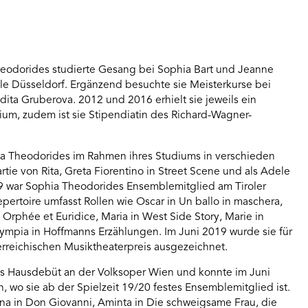
heodorides studierte Gesang bei Sophia Bart und Jeanne
e Düsseldorf. Ergänzend besuchte sie Meisterkurse bei
ta Gruberova. 2012 und 2016 erhielt sie jeweils ein
m, zudem ist sie Stipendiatin des Richard-Wagner-
a Theodorides im Rahmen ihres Studiums in verschieden
rtie von Rita, Greta Fiorentino in Street Scene und als Adele
19 war Sophia Theodorides Ensemblemitglied am Tiroler
epertoire umfasst Rollen wie Oscar in Un ballo in maschera,
n Orphée et Euridice, Maria in West Side Story, Marie in
lympia in Hoffmanns Erzählungen. Im Juni 2019 wurde sie für
erreichischen Musiktheaterpreis ausgezeichnet.
es Hausdebüt an der Volksoper Wien und konnte im Juni
, wo sie ab der Spielzeit 19/20 festes Ensemblemitglied ist.
na in Don Giovanni, Aminta in Die schweigsame Frau, die