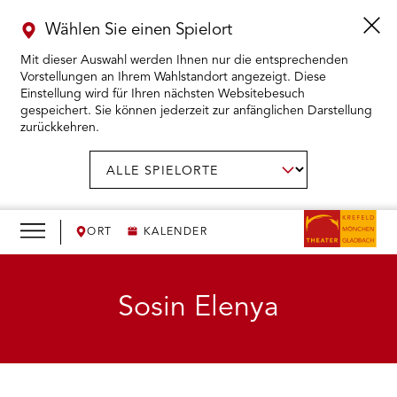
Wählen Sie einen Spielort
Mit dieser Auswahl werden Ihnen nur die entsprechenden
Vorstellungen an Ihrem Wahlstandort angezeigt. Diese
Einstellung wird für Ihren nächsten Websitebesuch
gespeichert. Sie können jederzeit zur anfänglichen Darstellung
zurückkehren.
Menü
öffnen
AUSWAHL BESTÄTIGEN
Spielort
wählen:
RMENÜ KARTENKAUF ÖFFNEN
RMENÜ SPIELPLAN ÖFFNEN
ORT
KALENDER
RMENÜ WIR ÖFFNEN
Sosin Elenya
RMENÜ DAS THEATER ÖFFNEN
RMENÜ THEATERPÄDAGOGIK ÖFFNEN