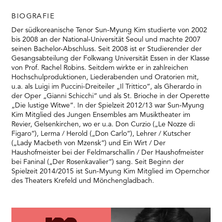
BIOGRAFIE
Der südkoreanische Tenor Sun-Myung Kim studierte von 2002
bis 2008 an der National-Universität Seoul und machte 2007
seinen Bachelor-Abschluss. Seit 2008 ist er Studierender der
Gesangsabteilung der Folkwang Universität Essen in der Klasse
von Prof. Rachel Robins. Seitdem wirkte er in zahlreichen
Hochschulproduktionen, Liederabenden und Oratorien mit,
u.a. als Luigi im Puccini-Dreiteiler „Il Trittico“, als Gherardo in
der Oper „Gianni Schicchi“ und als St. Brioche in der Operette
„Die lustige Witwe“. In der Spielzeit 2012/13 war Sun-Myung
Kim Mitglied des Jungen Ensembles am Musiktheater im
Revier, Gelsenkirchen, wo er u.a. Don Curzio („Le Nozze di
Figaro“), Lerma / Herold („Don Carlo“), Lehrer / Kutscher
(„Lady Macbeth von Mzensk“) und Ein Wirt / Der
Haushofmeister bei der Feldmarschallin / Der Haushofmeister
bei Faninal („Der Rosenkavalier“) sang. Seit Beginn der
Spielzeit 2014/2015 ist Sun-Myung Kim Mitglied im Opernchor
des Theaters Krefeld und Mönchengladbach.