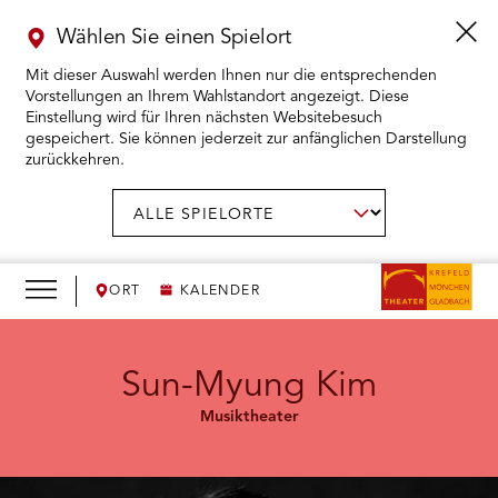
Wählen Sie einen Spielort
Mit dieser Auswahl werden Ihnen nur die entsprechenden
Vorstellungen an Ihrem Wahlstandort angezeigt. Diese
Einstellung wird für Ihren nächsten Websitebesuch
gespeichert. Sie können jederzeit zur anfänglichen Darstellung
zurückkehren.
Menü
öffnen
AUSWAHL BESTÄTIGEN
Spielort
wählen:
RMENÜ KARTENKAUF ÖFFNEN
RMENÜ SPIELPLAN ÖFFNEN
ORT
KALENDER
RMENÜ WIR ÖFFNEN
Sun-Myung Kim
Musiktheater
RMENÜ DAS THEATER ÖFFNEN
RMENÜ THEATERPÄDAGOGIK ÖFFNEN