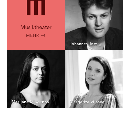
Musiktheater
MEHR
Johannes Jost
Marijana Mladenov
Margarita Vilsone