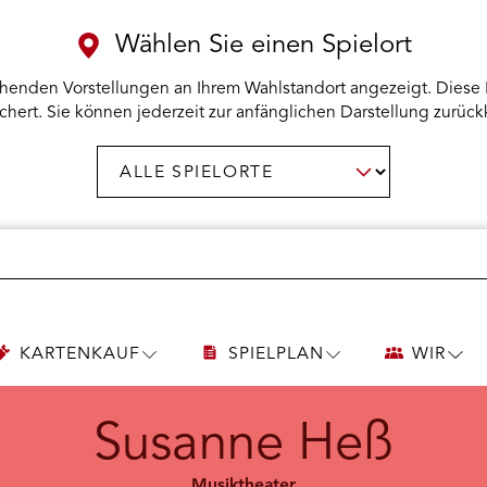
Wählen Sie einen Spielort
henden Vorstellungen an Ihrem Wahlstandort angezeigt. Diese 
chert. Sie können jederzeit zur anfänglichen Darstellung zurück
Spielort
AUSWAHL BESTÄTIGEN
wählen:
KARTENKAUF
SPIELPLAN
WIR
UNTERMENÜ
UNTERMENÜ
UNT
KARTENKAUF
SPIELPLAN
WIR
ÖFFNEN
ÖFFNEN
ÖFF
Susanne Heß
Musiktheater