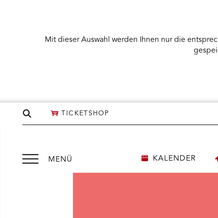
Mit dieser Auswahl werden Ihnen nur die entsprec
gespei
Seite
TICKETSHOP
durchsuchen
Menü
KALENDER
MENÜ
öffnen
NÜ KARTENKAUF ÖFFNEN