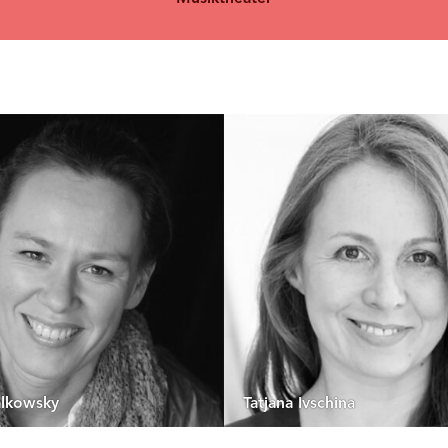
lkowsky
Tatjana Ivschina