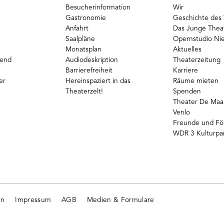
Besucherinformation
Wir
Gastronomie
Geschichte des 
Anfahrt
Das Junge Thea
Saalpläne
Opernstudio Ni
Monatsplan
Aktuelles
gend
Audiodeskription
Theaterzeitung
Barrierefreiheit
Karriere
er
Hereinspaziert in das
Räume mieten
Theaterzelt!
Spenden
Theater De Maas
Venlo
Freunde und Fö
WDR 3 Kulturpa
en
Impressum
AGB
Medien & Formulare