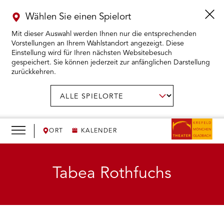
Wählen Sie einen Spielort
Mit dieser Auswahl werden Ihnen nur die entsprechenden
Vorstellungen an Ihrem Wahlstandort angezeigt. Diese
Einstellung wird für Ihren nächsten Websitebesuch
gespeichert. Sie können jederzeit zur anfänglichen Darstellung
zurückkehren.
Menü
öffnen
AUSWAHL BESTÄTIGEN
Spielort
wählen:
RMENÜ KARTENKAUF ÖFFNEN
RMENÜ SPIELPLAN ÖFFNEN
ORT
KALENDER
RMENÜ WIR ÖFFNEN
Tabea Rothfuchs
RMENÜ DAS THEATER ÖFFNEN
RMENÜ THEATERPÄDAGOGIK ÖFFNEN