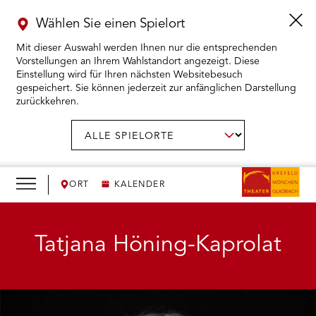
Wählen Sie einen Spielort
Mit dieser Auswahl werden Ihnen nur die entsprechenden
Vorstellungen an Ihrem Wahlstandort angezeigt. Diese
Einstellung wird für Ihren nächsten Websitebesuch
gespeichert. Sie können jederzeit zur anfänglichen Darstellung
zurückkehren.
Menü
öffnen
AUSWAHL BESTÄTIGEN
Spielort
wählen:
RMENÜ KARTENKAUF ÖFFNEN
RMENÜ SPIELPLAN ÖFFNEN
ORT
KALENDER
RMENÜ WIR ÖFFNEN
Tatjana Höning-Kaprolat
RMENÜ DAS THEATER ÖFFNEN
RMENÜ THEATERPÄDAGOGIK ÖFFNEN