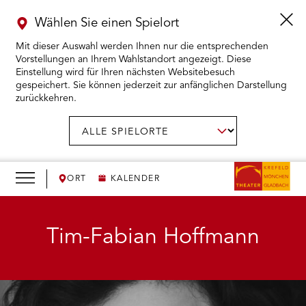
Wählen Sie einen Spielort
Mit dieser Auswahl werden Ihnen nur die entsprechenden
Vorstellungen an Ihrem Wahlstandort angezeigt. Diese
Einstellung wird für Ihren nächsten Websitebesuch
gespeichert. Sie können jederzeit zur anfänglichen Darstellung
zurückkehren.
Menü
öffnen
AUSWAHL BESTÄTIGEN
Spielort
wählen:
RMENÜ KARTENKAUF ÖFFNEN
RMENÜ SPIELPLAN ÖFFNEN
ORT
KALENDER
RMENÜ WIR ÖFFNEN
Tim-Fabian Hoffmann
RMENÜ DAS THEATER ÖFFNEN
RMENÜ THEATERPÄDAGOGIK ÖFFNEN