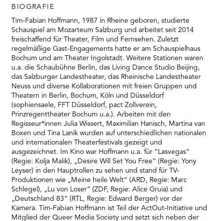
BIOGRAFIE
Tim-Fabian Hoffmann, 1987 in Rheine geboren, studierte
Schauspiel am Mozarteum Salzburg und arbeitet seit 2014
freischaffend für Theater, Film und Fernsehen. Zuletzt
regelmäßige Gast-Engagements hatte er am Schauspielhaus
Bochum und am Theater Ingolstadt. Weitere Stationen waren
u.a. die Schaubühne Berlin, das Living Dance Studio Beijing,
das Salzburger Landestheater, das Rheinische Landestheater
Neuss und diverse Kollaborationen mit freien Gruppen und
Theatern in Berlin, Bochum, Köln und Düsseldorf
(sophiensaele, FFT Düsseldorf, pact Zollverein,
Prinzregenttheater Bochum u.a.). Arbeiten mit den
Regisseur*innen Julia Wissert, Maximilian Hanisch, Martina van
Boxen und Tina Lanik wurden auf unterschiedlichen nationalen
und internationalen Theaterfestivals gezeigt und
ausgezeichnet. Im Kino war Hoffmann u.a. für “Lasvegas“
(Regie: Kolja Malik), „Desire Will Set You Free“ (Regie: Yony
Leyser) in den Hauptrollen zu sehen und stand für TV-
Produktionen wie „Meine heile Welt“ (ARD, Regie: Marc
Schlegel), „Lu von Loser“ (ZDF, Regie: Alice Gruia) und
„Deutschland 83“ (RTL, Regie: Edward Berger) vor der
Kamera. Tim-Fabian Hoffmann ist Teil der ActOut-Initiative und
Mitglied der Queer Media Society und setzt sich neben der