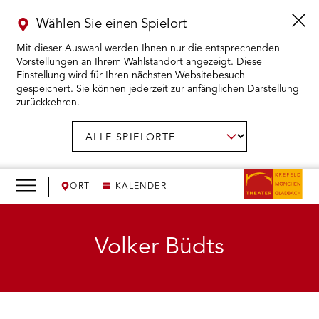
Wählen Sie einen Spielort
Mit dieser Auswahl werden Ihnen nur die entsprechenden
Vorstellungen an Ihrem Wahlstandort angezeigt. Diese
Einstellung wird für Ihren nächsten Websitebesuch
gespeichert. Sie können jederzeit zur anfänglichen Darstellung
zurückkehren.
Menü
öffnen
AUSWAHL BESTÄTIGEN
Spielort
wählen:
RMENÜ KARTENKAUF ÖFFNEN
RMENÜ SPIELPLAN ÖFFNEN
ORT
KALENDER
RMENÜ WIR ÖFFNEN
Volker Büdts
RMENÜ DAS THEATER ÖFFNEN
RMENÜ THEATERPÄDAGOGIK ÖFFNEN