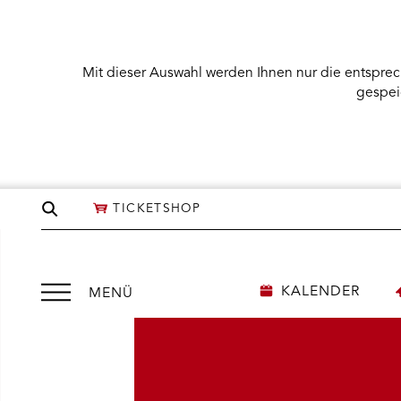
Mit dieser Auswahl werden Ihnen nur die entsprec
gespei
Seite
TICKETSHOP
durchsuchen
Menü
KALENDER
MENÜ
öffnen
NÜ KARTENKAUF ÖFFNEN