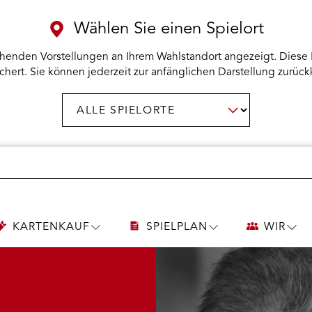
Wählen Sie einen Spielort
henden Vorstellungen an Ihrem Wahlstandort angezeigt. Diese 
chert. Sie können jederzeit zur anfänglichen Darstellung zurück
Spielort
AUSWAHL BESTÄTIGEN
wählen:
KARTENKAUF
SPIELPLAN
WIR
UNTERMENÜ
UNTERMENÜ
UNT
KARTENKAUF
SPIELPLAN
WIR
ÖFFNEN
ÖFFNEN
ÖFF