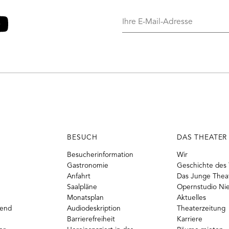
Ihre
E-
Mail-
o
ouTube
Adresse
BESUCH
DAS THEATER
Besucherinformation
Wir
Gastronomie
Geschichte des 
Anfahrt
Das Junge Thea
Saalpläne
Opernstudio Ni
Monatsplan
Aktuelles
gend
Audiodeskription
Theaterzeitung
Barrierefreiheit
Karriere