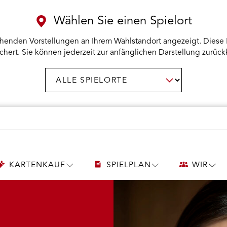
Wählen Sie einen Spielort
henden Vorstellungen an Ihrem Wahlstandort angezeigt. Diese 
chert. Sie können jederzeit zur anfänglichen Darstellung zurück
Spielort
AUSWAHL BESTÄTIGEN
wählen:
KARTENKAUF
SPIELPLAN
WIR
UNTERMENÜ
UNTERMENÜ
UNT
KARTENKAUF
SPIELPLAN
WIR
ÖFFNEN
ÖFFNEN
ÖFF