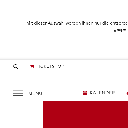
Mit dieser Auswahl werden Ihnen nur die entsprec
gespei
Seite
TICKETSHOP
durchsuchen
Menü
KALENDER
MENÜ
öffnen
NÜ KARTENKAUF ÖFFNEN