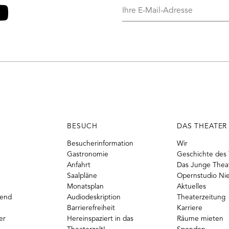
Ihre
E-
Mail-
o
ouTube
Adresse
BESUCH
DAS THEATER
Besucherinformation
Wir
Gastronomie
Geschichte des 
Anfahrt
Das Junge Thea
Saalpläne
Opernstudio Ni
Monatsplan
Aktuelles
gend
Audiodeskription
Theaterzeitung
Barrierefreiheit
Karriere
er
Hereinspaziert in das
Räume mieten