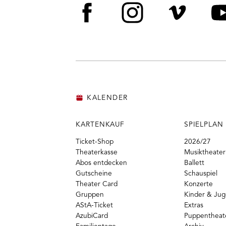
Facebook
Instagram
Vime
Y
KALENDER
KARTENKAUF
SPIELPLAN
Ticket-Shop
2026/27
Theaterkasse
Musiktheater
Abos entdecken
Ballett
Gutscheine
Schauspiel
Theater Card
Konzerte
Gruppen
Kinder & Ju
AStA-Ticket
Extras
AzubiCard
Puppentheat