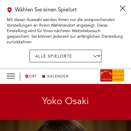
Wählen Sie einen Spielort
Mit dieser Auswahl werden Ihnen nur die entsprechenden
Vorstellungen an Ihrem Wahlstandort angezeigt. Diese
Einstellung wird für Ihren nächsten Websitebesuch
gespeichert. Sie können jederzeit zur anfänglichen Darstellung
zurückkehren.
Menü
öffnen
AUSWAHL BESTÄTIGEN
Spielort
wählen:
RMENÜ KARTENKAUF ÖFFNEN
RMENÜ SPIELPLAN ÖFFNEN
ORT
KALENDER
RMENÜ WIR ÖFFNEN
Yoko Osaki
RMENÜ DAS THEATER ÖFFNEN
RMENÜ THEATERPÄDAGOGIK ÖFFNEN