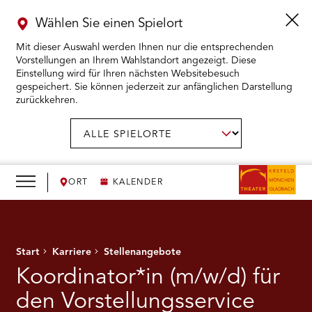
Wählen Sie einen Spielort
Mit dieser Auswahl werden Ihnen nur die entsprechenden
Vorstellungen an Ihrem Wahlstandort angezeigt. Diese
Einstellung wird für Ihren nächsten Websitebesuch
gespeichert. Sie können jederzeit zur anfänglichen Darstellung
zurückkehren.
Menü
öffnen
AUSWAHL BESTÄTIGEN
Spielort
wählen:
RMENÜ KARTENKAUF ÖFFNEN
RMENÜ SPIELPLAN ÖFFNEN
ORT
KALENDER
RMENÜ WIR ÖFFNEN
Start
Karriere
Stellenangebote
RMENÜ DAS THEATER ÖFFNEN
Koordinator*in (m/w/d) für
RMENÜ THEATERPÄDAGOGIK ÖFFNEN
den Vorstellungsservice