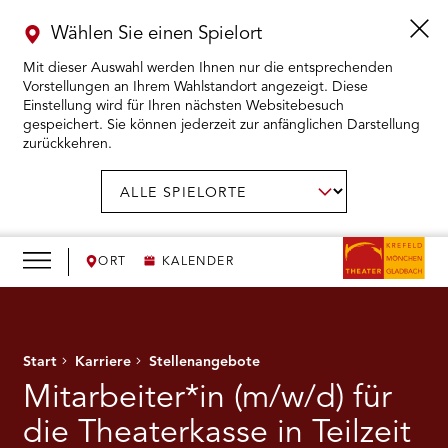
Wählen Sie einen Spielort
Mit dieser Auswahl werden Ihnen nur die entsprechenden
Vorstellungen an Ihrem Wahlstandort angezeigt. Diese
Einstellung wird für Ihren nächsten Websitebesuch
gespeichert. Sie können jederzeit zur anfänglichen Darstellung
zurückkehren.
Menü
öffnen
AUSWAHL BESTÄTIGEN
Spielort
wählen:
RMENÜ KARTENKAUF ÖFFNEN
RMENÜ SPIELPLAN ÖFFNEN
ORT
KALENDER
RMENÜ WIR ÖFFNEN
Start
Karriere
Stellenangebote
RMENÜ DAS THEATER ÖFFNEN
Mitarbeiter*in (m/w/d) für
RMENÜ THEATERPÄDAGOGIK ÖFFNEN
die Theaterkasse in Teilzeit