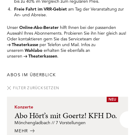
bis zu 40% im Vergleich zum regulären Preis.
Freie Fahrt im VRR-Gebiet
am Tag der Veranstaltung zur
An- und Abreise.
Unser
Online-Abo-Berater
hilft Ihnen bei der passenden
Auswahl Ihres Abonnements. Probieren Sie ihn hier gleich aus!
Oder kontaktieren gern Sie das Serviceteam der
Theaterkasse
per Telefon und Mail. Infos zu
unserem
Wahlabo
erhalten Sie ebenfalls an
unseren
Theaterkassen
.
ABOS IM ÜBERBLICK
Suche
Spielort
Sparte
Wochentage
Anzahl
Premieren-
FILTER ZURÜCKSETZEN
der
Abos
NEU
Vorstellungen
Konzerte
Abo Hört’s mit Goertz! KFH Do.
Mönchengladbach // 7 Vorstellungen
MEHR