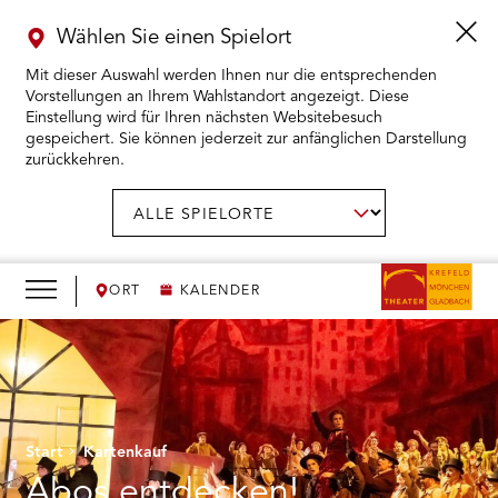
Wählen Sie einen Spielort
Mit dieser Auswahl werden Ihnen nur die entsprechenden
Vorstellungen an Ihrem Wahlstandort angezeigt. Diese
Einstellung wird für Ihren nächsten Websitebesuch
gespeichert. Sie können jederzeit zur anfänglichen Darstellung
zurückkehren.
Menü
öffnen
AUSWAHL BESTÄTIGEN
Spielort
wählen:
RMENÜ KARTENKAUF ÖFFNEN
RMENÜ SPIELPLAN ÖFFNEN
ORT
KALENDER
RMENÜ WIR ÖFFNEN
RMENÜ DAS THEATER ÖFFNEN
Start
Kartenkauf
RMENÜ THEATERPÄDAGOGIK ÖFFNEN
Abos entdecken!