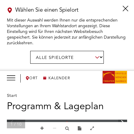
Wählen Sie einen Spielort
Mit dieser Auswahl werden Ihnen nur die entsprechenden
Vorstellungen an Ihrem Wahlstandort angezeigt. Diese
Einstellung wird für Ihren nächsten Websitebesuch
gespeichert. Sie können jederzeit zur anfänglichen Darstellung
zurückkehren.
Menü
öffnen
AUSWAHL BESTÄTIGEN
Spielort
wählen:
RMENÜ KARTENKAUF ÖFFNEN
RMENÜ SPIELPLAN ÖFFNEN
ORT
KALENDER
RMENÜ WIR ÖFFNEN
Start
Programm & Lageplan
RMENÜ DAS THEATER ÖFFNEN
1 / 10
RMENÜ THEATERPÄDAGOGIK ÖFFNEN