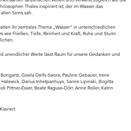
meinsamen tänzerischen Arbeit und verweist zugleich auf die
ilosophen Thales inspiriert ist, der im Wasser das
allen Seins sah.
alten ihr zentrales Thema „Wasser“ in unterschiedlichen
 wie Fließen, Tiefe, Reinheit und Kraft, Ruhe und Sturm
lichen.
ild unendlicher Weite lässt Raum für unsere Gedanken und
Bongartz, Gisela Delfs-Swora, Pauline Gebauer, Irene
Halswick, Darius Inhetpanhuys, Sanne Lipinski, Birgitta
i Pittner-Esser, Beate Raguse-Dörr, Anne Roller, Katrin
Klavier)