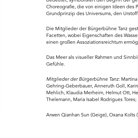
bedeutet, symbolisiert den Beginn der ge
Choreografie, die von einigen Ideen des Ph
Grundprinzip des Universums, den Urstoff 
Die Mitglieder der Bürgerbühne Tanz gest
Facetten, wobei Eigenschaften des Wassers
einen großen Assoziationsreichtum ermög
Das Meer als visueller Rahmen und Sinnb
Gefühle.
Mitglieder der Bürgerbühne Tanz:
Martina 
Gehring-Geberbauer, Anneruth Goll, Karin 
Mehlich, Klaudia Merheim, Helmut Ott, Heid
Thelemann, Maria Isabel Rodrigues Tores;
Arwen Qianhan Sun (Geige), Oxana Kolts (