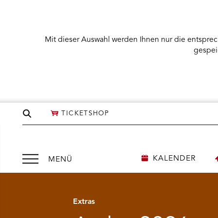
Mit dieser Auswahl werden Ihnen nur die entsprec
gespei
Seite
TICKETSHOP
durchsuchen
Menü
KALENDER
MENÜ
Zurück
Weiter
öffnen
Extras
NÜ KARTENKAUF ÖFFNEN