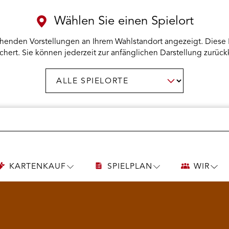
Wählen Sie einen Spielort
henden Vorstellungen an Ihrem Wahlstandort angezeigt. Diese 
chert. Sie können jederzeit zur anfänglichen Darstellung zurück
Spielort
AUSWAHL BESTÄTIGEN
wählen:
KARTENKAUF
SPIELPLAN
WIR
UNTERMENÜ
UNTERMENÜ
UNT
KARTENKAUF
SPIELPLAN
WIR
ÖFFNEN
ÖFFNEN
ÖFF