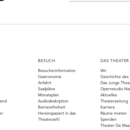
Mail-
o
ouTube
Adresse
BESUCH
DAS THEATER
Besucherinformation
Wir
Gastronomie
Geschichte des 
Anfahrt
Das Junge Thea
Saalpläne
Opernstudio Ni
Monatsplan
Aktuelles
gend
Audiodeskription
Theaterzeitung
Barrierefreiheit
Karriere
er
Hereinspaziert in das
Räume mieten
Theaterzelt!
Spenden
Theater De Maas