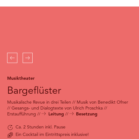
RMENÜ BESUCH ÖFFNEN
the
Youtube
service!
This
content
is
not
permitted
to
Zurück
Weiter
load
due
to
Musiktheater
trackers
that
Bargeflüster
are
not
Musikalische Revue in drei Teilen // Musik von Benedikt Ofner
disclosed
// Gesangs- und Dialogtexte von Ulrich Proschka //
to
Erstaufführung
Leitung
Besetzung
the
visitor.
The
Ca. 2 Stunden inkl. Pause
website
Ein Cocktail im Eintrittspreis inklusive!
owner