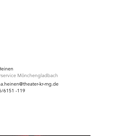
 Heinen
rservice Mönchengladbach
ina.heinen@theater-kr-mg.de
6/6151 -119