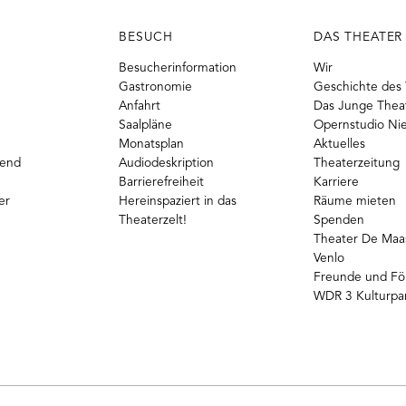
BESUCH
DAS THEATER
Besucherinformation
Wir
Gastronomie
Geschichte des 
Anfahrt
Das Junge Thea
Saalpläne
Opernstudio Ni
Monatsplan
Aktuelles
gend
Audiodeskription
Theaterzeitung
Barrierefreiheit
Karriere
er
Hereinspaziert in das
Räume mieten
Theaterzelt!
Spenden
Theater De Maas
Venlo
Freunde und Fö
WDR 3 Kulturpa