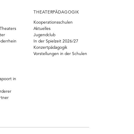
THEATERPÄDAGOGIK
Kooperationsschulen
Theaters
Aktuelles
ter
Jugendclub
ederrhein
In der Spielzeit 2026/27
Konzertpädagogik
Vorstellungen in der Schulen
poort in
rderer
rtner