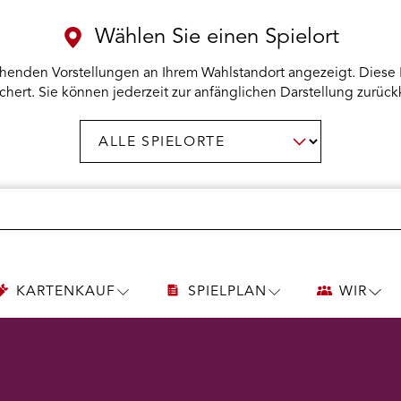
Wählen Sie einen Spielort
henden Vorstellungen an Ihrem Wahlstandort angezeigt. Diese 
chert. Sie können jederzeit zur anfänglichen Darstellung zurück
Spielort
AUSWAHL BESTÄTIGEN
wählen:
KARTENKAUF
SPIELPLAN
WIR
UNTERMENÜ
UNTERMENÜ
UNT
KARTENKAUF
SPIELPLAN
WIR
ÖFFNEN
ÖFFNEN
ÖFF