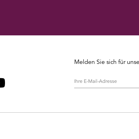
Melden Sie sich für uns
Ihre
E-
Mail-
o
ouTube
Adresse