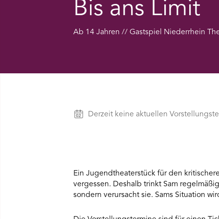
Bis ans Limit
Ü SPIELPLAN ÖFFNEN
Ab 14 Jahren // Gastspiel Niederrhein Th
NÜ WIR ÖFFNEN
NÜ DAS THEATER ÖFFNEN
NÜ THEATERPÄDAGOGIK ÖFFNEN
Vorstellungen
Derzeit keine aktuellen Vorstellungst
NÜ BESUCH ÖFFNEN
Ein Jugendtheaterstück für den kritischer
vergessen. Deshalb trinkt Sam regelmäßig,
sondern verursacht sie. Sams Situation wi