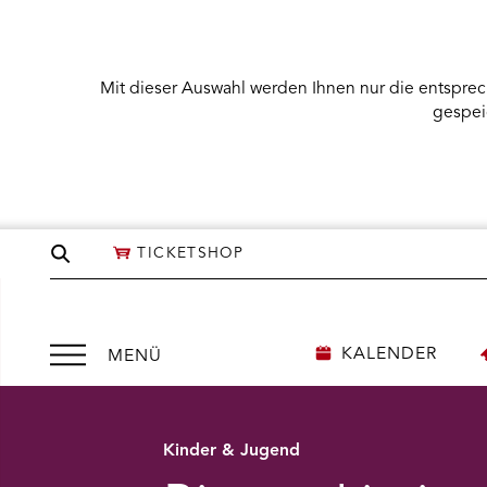
Mit dieser Auswahl werden Ihnen nur die entsprec
gespei
Seite
TICKETSHOP
durchsuchen
Menü
KALENDER
MENÜ
öffnen
Kinder & Jugend
NÜ KARTENKAUF ÖFFNEN