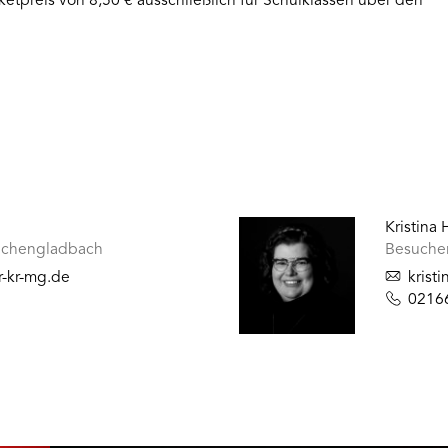
ketpreis von 8,50 € ausschließlich für Schulklassen über den
Kristina
nchengladbach
Besuche
r-kr-mg.de
krist
0216