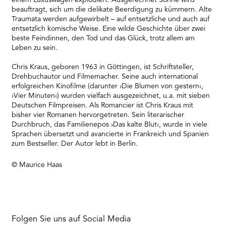
einem Luxuswagen explodiert. Ausgerechnet Sonne wird
beauftragt, sich um die delikate Beerdigung zu kümmern. Alte
Traumata werden aufgewirbelt – auf entsetzliche und auch auf
entsetzlich komische Weise. Eine wilde Geschichte über zwei
beste Feindinnen, den Tod und das Glück, trotz allem am
Leben zu sein.
Chris Kraus, geboren 1963 in Göttingen, ist Schriftsteller,
Drehbuchautor und Filmemacher. Seine auch international
erfolgreichen Kinofilme (darunter ›Die Blumen von gestern‹,
›Vier Minuten‹) wurden vielfach ausgezeichnet, u.a. mit sieben
Deutschen Filmpreisen. Als Romancier ist Chris Kraus mit
bisher vier Romanen hervorgetreten. Sein literarischer
Durchbruch, das Familienepos ›Das kalte Blut‹, wurde in viele
Sprachen übersetzt und avancierte in Frankreich und Spanien
zum Bestseller. Der Autor lebt in Berlin.
© Maurice Haas
Folgen Sie uns auf Social Media