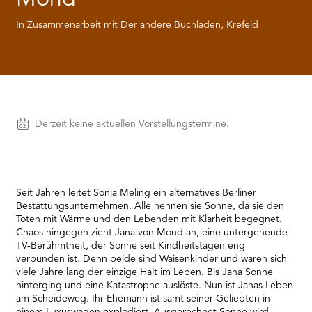
RMENÜ BESUCH ÖFFNEN
In Zusammenarbeit mit Der andere Buchladen, Krefeld
Vorstellungen
Derzeit keine aktuellen Vorstellungstermine.
Seit Jahren leitet Sonja Meling ein alternatives Berliner
Bestattungsunternehmen. Alle nennen sie Sonne, da sie den
Toten mit Wärme und den Lebenden mit Klarheit begegnet.
Chaos hingegen zieht Jana von Mond an, eine untergehende
TV-Berühmtheit, der Sonne seit Kindheitstagen eng
verbunden ist. Denn beide sind Waisenkinder und waren sich
viele Jahre lang der einzige Halt im Leben. Bis Jana Sonne
hinterging und eine Katastrophe auslöste. Nun ist Janas Leben
am Scheideweg. Ihr Ehemann ist samt seiner Geliebten in