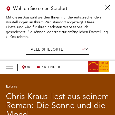
Wählen Sie einen Spielort
Mit dieser Auswahl werden Ihnen nur die entsprechenden
Vorstellungen an Ihrem Wahlstandort angezeigt. Diese
Einstellung wird für Ihren nächsten Websitebesuch
gespeichert. Sie können jederzeit zur anfänglichen Darstellung
zurückkehren.
Menü
öffnen
AUSWAHL BESTÄTIGEN
Spielort
wählen:
RMENÜ KARTENKAUF ÖFFNEN
RMENÜ SPIELPLAN ÖFFNEN
ORT
KALENDER
RMENÜ WIR ÖFFNEN
Extras
Chris Kraus liest aus seinem
RMENÜ DAS THEATER ÖFFNEN
Roman: Die Sonne und die
RMENÜ THEATERPÄDAGOGIK ÖFFNEN
Mond